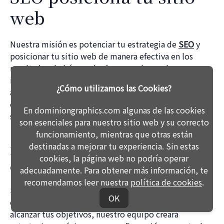
web
Nuestra misión es potenciar tu estrategia de
SEO
y
posicionar tu sitio web de manera efectiva en los
resultados de búsqueda. Comprendemos la
importancia de figurar en las primeras posiciones para
¿Cómo utilizamos las Cookies?
atraer a tu público objetivo cuando buscan productos
o servicios en línea, lo que puede tener un impacto
En dominiongraphics.com algunas de las cookies
significativo en tus ventas.
son esenciales para nuestro sitio web y su correcto
funcionamiento, mientras que otras están
destinadas a mejorar tu experiencia. Sin estas
Mejora tu SEO utilizando estrategias
cookies, la página web no podría operar
de contenido efectivo.
adecuadamente. Para obtener más información, te
recomendamos leer nuestra
política de cookies
.
Si buscas expandir tu presencia en la web y hacer
OK
crecer tu negocio, permite que te ayudemos a
alcanzar tus objetivos, nuestro equipo creará