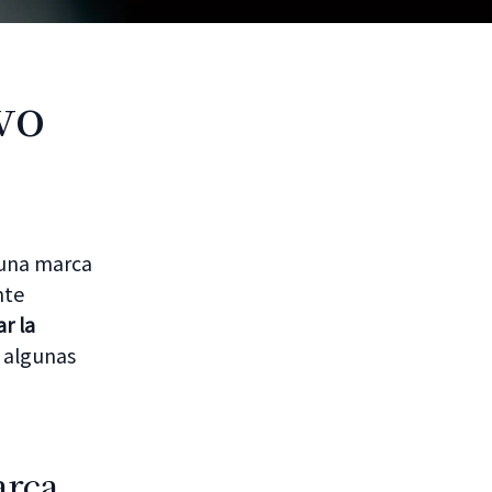
vo
 una marca
nte
r la
s algunas
arca