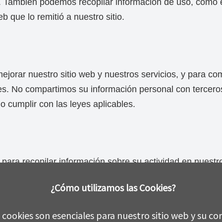
to. También podemos recopilar información de uso, como 
b que lo remitió a nuestro sitio.
ejorar nuestro sitio web y nuestros servicios, y para c
nes. No compartimos su información personal con tercer
o cumplir con las leyes aplicables.
 para recopilar información sobre su actividad en nuestro
ncia en nuestro sitio y mejorar nuestra publicidad en l
¿Cómo utilizamos las Cookies?
ara recopilar información sobre cómo interactúa con nuest
cookies son esenciales para nuestro sitio web y su co