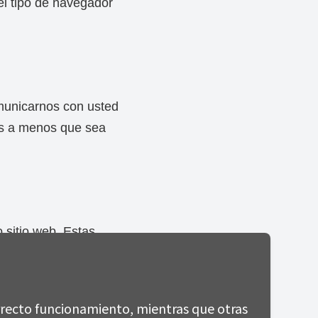
el tipo de navegador
omunicarnos con usted
os a menos que sea
 sitio web. Estas
ínea. También podemos
ro correo electrónico y
rrecto funcionamiento, mientras que otras